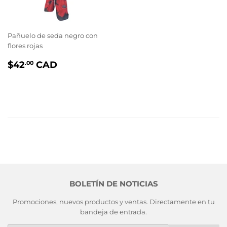
Pañuelo de seda negro con
flores rojas
PRIX
$42.00
$42
CAD
.00
RÉGULIER
BOLETÍN DE NOTICIAS
Promociones, nuevos productos y ventas. Directamente en tu
bandeja de entrada.