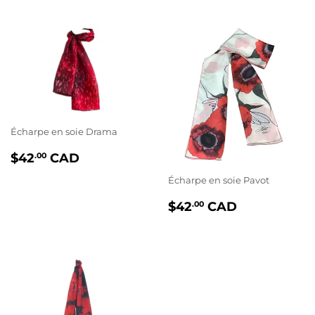
Écharpe en soie Drama
PRIX
$42.00
$42
CAD
.00
RÉGULIER
Écharpe en soie Pavot
PRIX
$42.00
$42
CAD
.00
RÉGULIER