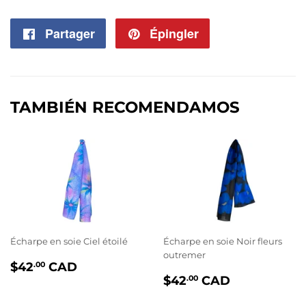
Partager
Partager
Épingler
Épingler
sur
sur
Facebook
Pinterest
TAMBIÉN RECOMENDAMOS
Écharpe en soie Ciel étoilé
Écharpe en soie Noir fleurs
outremer
PRIX
$42.00
$42
CAD
.00
PRIX
$42.00
RÉGULIER
$42
CAD
.00
RÉGULIER