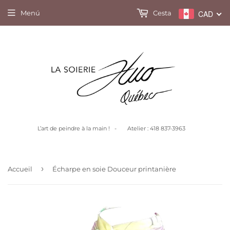
Menú
Cesta
CAD
L’art de peindre à la main ! - Atelier : 418 837-3963
›
Accueil
Écharpe en soie Douceur printanière