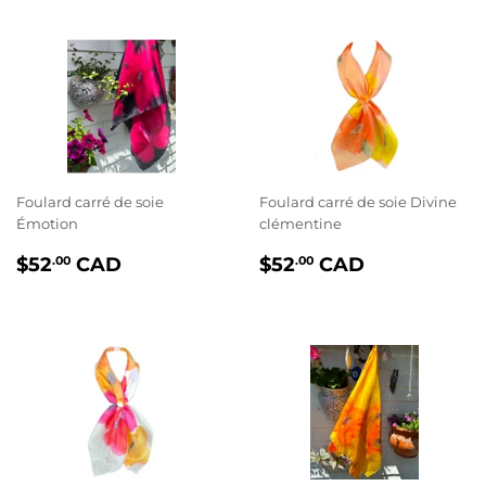
Foulard carré de soie
Foulard carré de soie Divine
Émotion
clémentine
PRIX
$52.00
PRIX
$52.00
$52
CAD
$52
CAD
.00
.00
RÉGULIER
RÉGULIER