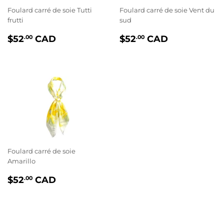
Foulard carré de soie Tutti
Foulard carré de soie Vent du
frutti
sud
PRIX
$52.00
PRIX
$52.00
$52
CAD
$52
CAD
.00
.00
RÉGULIER
RÉGULIER
Foulard carré de soie
Amarillo
PRIX
$52.00
$52
CAD
.00
RÉGULIER