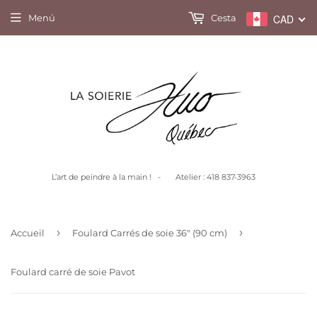
Menú
Cesta
CAD
L’art de peindre à la main ! - Atelier : 418 837-3963
›
›
Accueil
Foulard Carrés de soie 36" (90 cm)
Foulard carré de soie Pavot