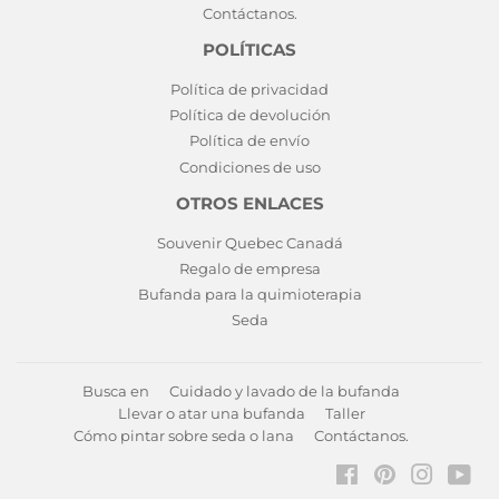
Contáctanos.
POLÍTICAS
Política de privacidad
Política de devolución
Política de envío
Condiciones de uso
OTROS ENLACES
Souvenir Quebec Canadá
Regalo de empresa
Bufanda para la quimioterapia
Seda
Busca en
Cuidado y lavado de la bufanda
Llevar o atar una bufanda
Taller
Cómo pintar sobre seda o lana
Contáctanos.
Facebook
Pinterest
Instagr
You