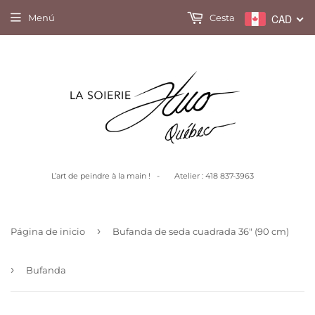
Menú
Cesta
CAD
L’art de peindre à la main ! - Atelier : 418 837-3963
›
Página de inicio
Bufanda de seda cuadrada 36" (90 cm)
›
Bufanda