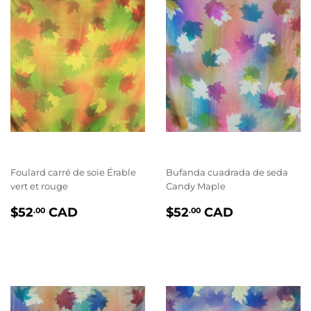
Foulard carré de soie Érable
Bufanda cuadrada de seda
vert et rouge
Candy Maple
PRIX
$52.00
PRIX
$52.00
$52
CAD
$52
CAD
.00
.00
RÉGULIER
RÉGULIER