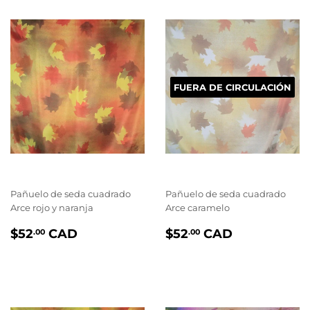
FUERA DE CIRCULACIÓN
Pañuelo de seda cuadrado
Pañuelo de seda cuadrado
Arce rojo y naranja
Arce caramelo
PRIX
$52.00
PRIX
$52.00
$52
CAD
$52
CAD
.00
.00
RÉGULIER
RÉGULIER