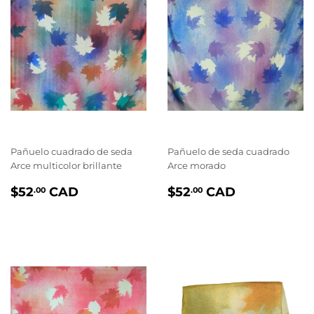
Pañuelo cuadrado de seda
Pañuelo de seda cuadrado
Arce multicolor brillante
Arce morado
PRIX
$52.00
PRIX
$52.00
$52
CAD
$52
CAD
.00
.00
RÉGULIER
RÉGULIER