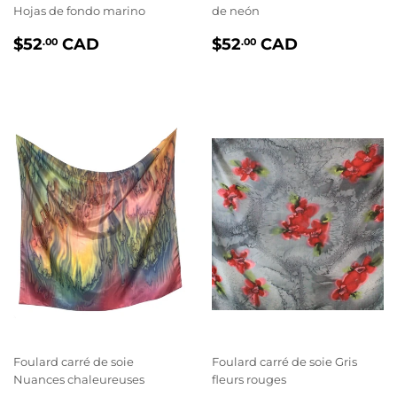
Hojas de fondo marino
de neón
PRIX
$52.00
PRIX
$52.00
$52
CAD
$52
CAD
.00
.00
RÉGULIER
RÉGULIER
Foulard carré de soie
Foulard carré de soie Gris
Nuances chaleureuses
fleurs rouges