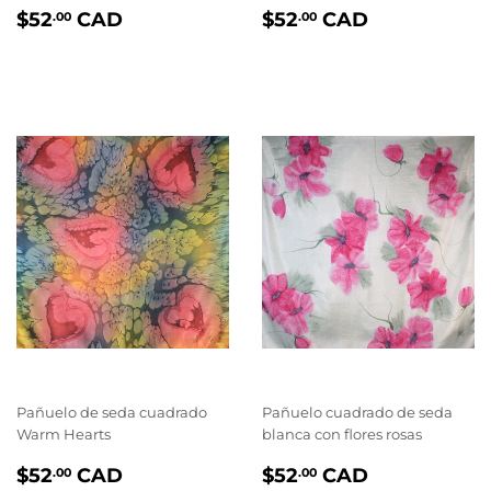
PRIX
$52.00
PRIX
$52.00
$52
CAD
$52
CAD
.00
.00
RÉGULIER
RÉGULIER
Pañuelo de seda cuadrado
Pañuelo cuadrado de seda
Warm Hearts
blanca con flores rosas
PRIX
$52.00
PRIX
$52.00
$52
CAD
$52
CAD
.00
.00