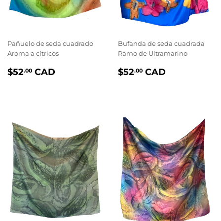
Pañuelo de seda cuadrado
Bufanda de seda cuadrada
Aroma a cítricos
Ramo de Ultramarino
PRIX
$52.00
PRIX
$52.00
$52
CAD
$52
CAD
.00
.00
RÉGULIER
RÉGULIER