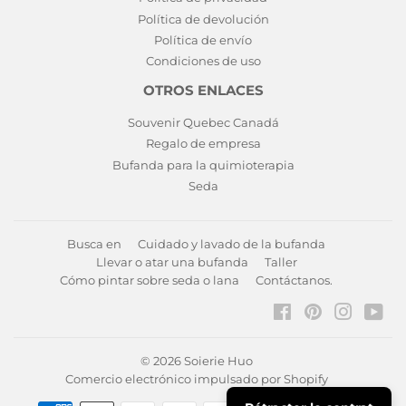
Política de devolución
Política de envío
Condiciones de uso
OTROS ENLACES
Souvenir Quebec Canadá
Regalo de empresa
Bufanda para la quimioterapia
Seda
Busca en
Cuidado y lavado de la bufanda
Llevar o atar una bufanda
Taller
Cómo pintar sobre seda o lana
Contáctanos.
Facebook
Pinterest
Instagr
You
© 2026
Soierie Huo
Comercio electrónico impulsado por Shopify