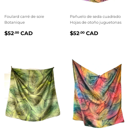
Foulard carré de soie
Pañuelo de seda cuadrado
Botanique
Hojas de otoño juguetonas
PRIX
$52.00
PRIX
$52.00
$52
CAD
$52
CAD
.00
.00
RÉGULIER
RÉGULIER