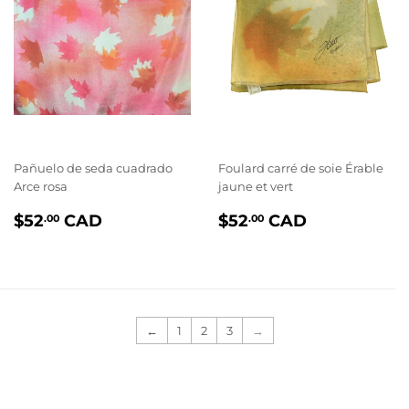
Pañuelo de seda cuadrado
Foulard carré de soie Érable
Arce rosa
jaune et vert
PRIX
$52.00
PRIX
$52.00
$52
CAD
$52
CAD
.00
.00
RÉGULIER
RÉGULIER
←
1
2
3
→