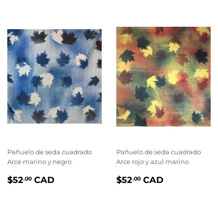
Pañuelo de seda cuadrado
Pañuelo de seda cuadrado
Arce marino y negro
Arce rojo y azul marino
PRIX
$52.00
PRIX
$52.00
$52
CAD
$52
CAD
.00
.00
RÉGULIER
RÉGULIER